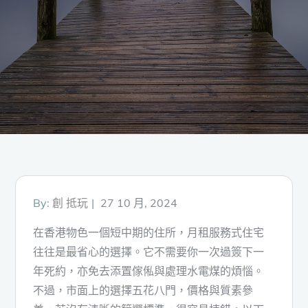
Posted
By:
創 抵玩
27 10 月, 2024
on
在香港物色一個短中期的住所，月租服務式住宅
往往是最省心的選擇。它不需要你一次過簽下一
年死約，亦免去添置傢俬與處理水電煤的煩惱。
不過，市面上的選擇五花八門，價格與質素參