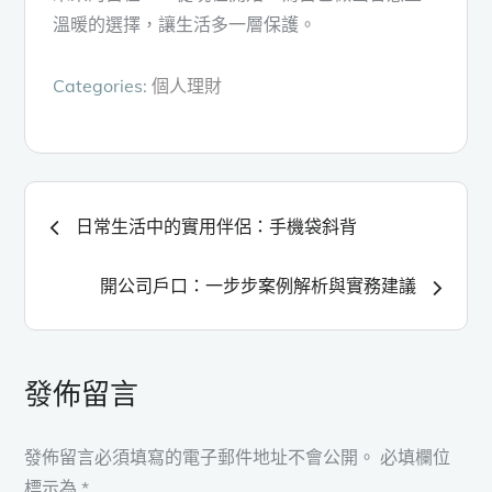
溫暖的選擇，讓生活多一層保護。
Categories:
個人理財
文
日常生活中的實用伴侶：手機袋斜背
章
開公司戶口：一步步案例解析與實務建議
導
覽
發佈留言
發佈留言必須填寫的電子郵件地址不會公開。
必填欄位
標示為
*