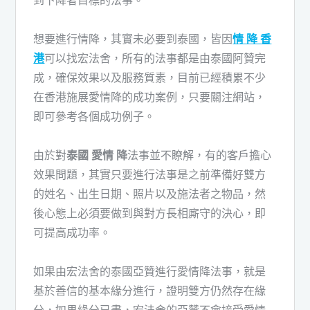
想要進行情降，其實未必要到泰國，皆因
情 降 香
港
可以找宏法舍，所有的法事都是由泰國阿贊完
成，確保效果以及服務質素，目前已經積累不少
在香港施展愛情降的成功案例，只要關注網站，
即可參考各個成功例子。
由於對
泰國 愛情 降
法事並不瞭解，有的客戶擔心
效果問題，其實只要進行法事是之前準備好雙方
的姓名、出生日期、照片以及施法者之物品，然
後心態上必須要做到與對方長相廝守的決心，即
可提高成功率。
如果由宏法舍的泰國亞贊進行愛情降法事，就是
基於善信的基本緣分進行，證明雙方仍然存在緣
分，如果緣分已盡，宏法舍的亞贊不會接受愛情