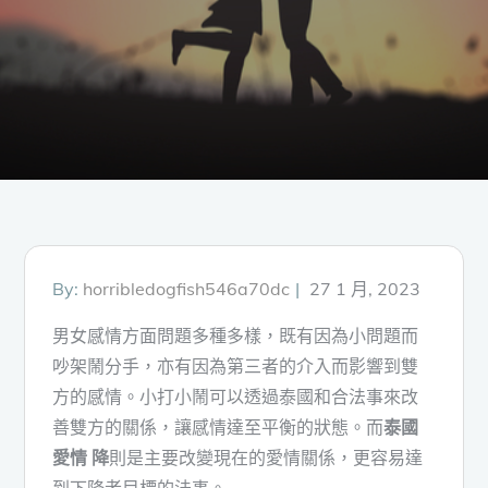
Posted
By:
horribledogfish546a70dc
27 1 月, 2023
on
男女感情方面問題多種多樣，既有因為小問題而
吵架鬧分手，亦有因為第三者的介入而影響到雙
方的感情。小打小鬧可以透過泰國和合法事來改
善雙方的關係，讓感情達至平衡的狀態。而
泰國
愛情 降
則是主要改變現在的愛情關係，更容易達
到下降者目標的法事。