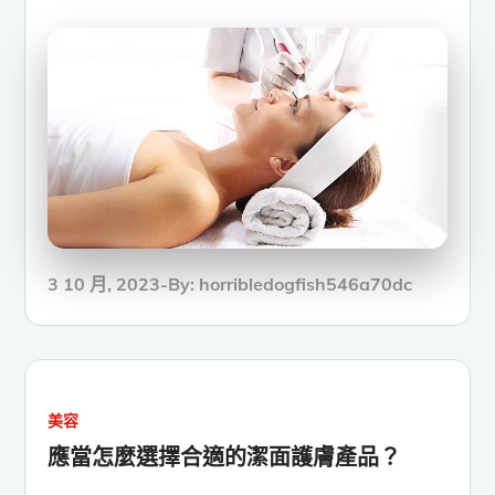
Posted
3 10 月, 2023
By:
horribledogfish546a70dc
on
美容
應當怎麼選擇合適的潔面護膚產品？