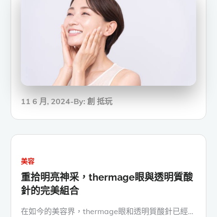
Posted
11 6 月, 2024
By:
創 抵玩
on
美容
重拾明亮神采，thermage眼與透明質酸
針的完美組合
在如今的美容界，thermage眼和透明質酸針已經…