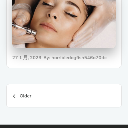
Posted
27 1 月, 2023
By:
horribledogfish546a70dc
on
文
Older
章
導