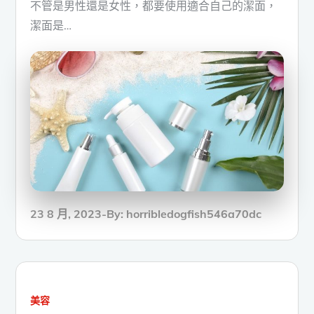
不管是男性還是女性，都要使用適合自己的潔面，
潔面是…
Posted
23 8 月, 2023
By:
horribledogfish546a70dc
on
美容