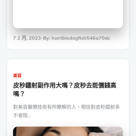
Posted
7 2 月, 2023
By:
horribledogfish546a70dc
on
美容
皮秒鐳射副作用
大嗎？
皮秒去斑價錢
高
嗎？
對美容醫療技術有所瞭解的人，相信對皮秒鐳射多
不會陌…