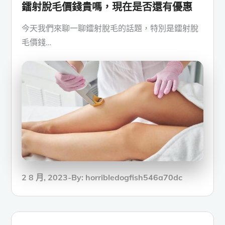
鐳射脫毛價錢貴嗎，現在是否還有優惠
今天我們來聊一聊鐳射脫毛的話題，特別是鐳射脫
毛價錢…
Posted
2 8 月, 2023
By:
horribledogfish546a70dc
on