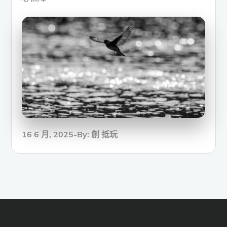
Posted
16 6 月, 2025
By:
創 抵玩
on